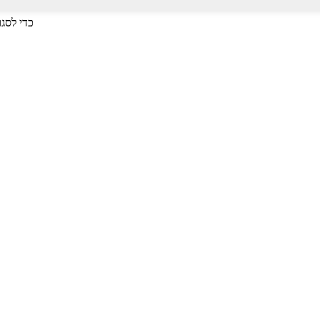
לחץ על Enter כדי לחפש או על ESC כד