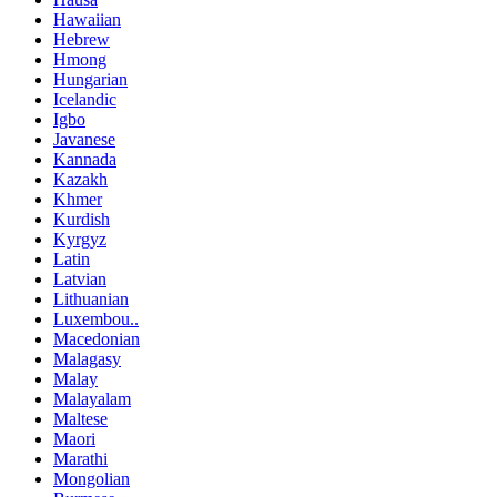
Hawaiian
Hebrew
Hmong
Hungarian
Icelandic
Igbo
Javanese
Kannada
Kazakh
Khmer
Kurdish
Kyrgyz
Latin
Latvian
Lithuanian
Luxembou..
Macedonian
Malagasy
Malay
Malayalam
Maltese
Maori
Marathi
Mongolian