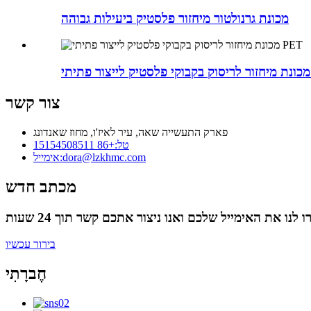
מכונת גרנולטור מיחזור פלסטיק ביעילות גבוהה
P
צור קשר
פארק התעשייה שאה, עיר לאיז'ו, מחוז שאנדונג
טל:
+86 15154508511
dora@lzkhmc.com
אימייל:
מכתב חדש
בירור עכשיו
חֶברָתִי