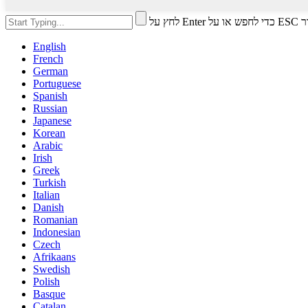
י לסגור
English
French
German
Portuguese
Spanish
Russian
Japanese
Korean
Arabic
Irish
Greek
Turkish
Italian
Danish
Romanian
Indonesian
Czech
Afrikaans
Swedish
Polish
Basque
Catalan